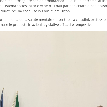
 unanime: proseguire con determinazione su questo percorso, affinch
el sistema sociosanitario veneto. “I dati parlano chiaro e non posso
e durature”, ha concluso la Consigliera Bigon.
nto il tema della salute mentale sia sentito tra cittadini, profession
are le proposte in azioni legislative efficaci e tempestive.