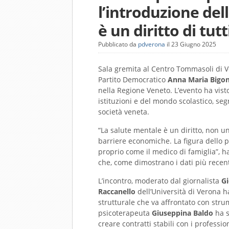
l’introduzione del
è un diritto di tutt
Pubblicato da
pdverona
il 23 Giugno 2025
Sala gremita al Centro Tommasoli di V
Partito Democratico
Anna Maria Bigo
nella Regione Veneto. L’evento ha vist
istituzioni e del mondo scolastico, seg
società veneta.
“La salute mentale è un diritto, non un
barriere economiche. La figura dello 
proprio come il medico di famiglia”, h
che, come dimostrano i dati più recenti
L’incontro, moderato dal giornalista
Gi
Raccanello
dell’Università di Verona h
strutturale che va affrontato con stru
psicoterapeuta
Giuseppina Baldo
ha s
creare contratti stabili con i professio