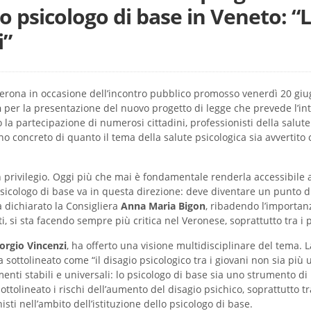
lo psicologo di base in Veneto: 
i”
erona in occasione dell’incontro pubblico promosso venerdì 20 giug
n
per la presentazione del nuovo progetto di legge che prevede l’in
o la partecipazione di numerosi cittadini, professionisti della salut
no concreto di quanto il tema della salute psicologica sia avvertito
 privilegio. Oggi più che mai è fondamentale renderla accessibile a 
psicologo di base va in questa direzione: deve diventare un punto 
a dichiarato la Consigliera
Anna Maria
Bigon
, ribadendo l’importan
, si sta facendo sempre più critica nel Veronese, soprattutto tra i p
orgio Vincenzi
, ha offerto una visione multidisciplinare del tema.
a sottolineato come “il disagio psicologico tra i giovani non sia p
menti stabili e universali: lo psicologo di base sia uno strumento di
ottolineato i rischi dell’aumento del disagio psichico, soprattutto tra
nisti nell’ambito dell’istituzione dello psicologo di base.