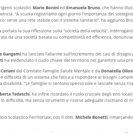
rigenti scolastici
Mario Bonini
ed
Emanuela Bruno
, che hanno illus
 provincia. “A scuola registriamo ogni giorno l’importanza del sostegn
o: serve una rete stabile con il sistema sanitario”, ha aggiunto Br
ha portato la sua riflessione sulla “società della velocità”, interro
rata da una società basata su competitività ed efficienza, denuncian
le Gangemi
ha lanciato l’allarme sull’incremento dei casi di disagio p
ti
ha evidenziato il ruolo chiave del territorio nel garantire una pre
 Ceriani
del Comitato Famiglie Salute Mentale e da
Donatella Olios
 le difficoltà di un sistema che fatica a rispondere ai bisogni comple
la disabilità. “Le famiglie si sentono spesso sole e lasciate senza ri
berta Tedeschi
, ha infine ricordato il ruolo cruciale degli enti loca
i in difficoltà, ma senza strumenti e risorse adeguate rischiano di 
cio Scolastico Territoriale, con il dott.
Michele Bonetti
, rimarcando