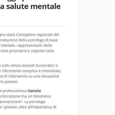
“La salute mentale
no dalla Consigliera regionale del
troduzione dello psicologo di base
e mentale, rappresentanti delle
 come prioritario e urgente nella
tutti, senza ostacoli burocratici o
di riferimento semplice e immediato,
za di intervenire su una situazione
iù giovani.
 La professoressa
Daniela
iù un’eccezione ma un fenomeno
 prevenzione”. La psicologa
 i giovani, oltre all’importanza di